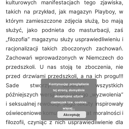
kulturowych manifestacjach tego zjawiska,
takich na przykład, jak magazyn Playboy, w
którym zamieszczone zdjęcia służą, bo mają
służyć, jako podnieta do masturbacji, zaś
„filozofia” magazynu służy usprawiedliwieniu i
racjonalizacji takich zboczonych zachowań.
Zachowań wprowadzonych w Niemczech do
przedszkoli. U nas stoją te zboczenia, nie
przed drzwiami przedszkoli, a na ich progu!!!
Kontynuując przeglądanie
Sade stworzył schemat wszystkich
tej strony, domyślnie
późniejszych wersji seksualnego „wyzwolenia”
akceptujesz użycie
ciasteczek tzw. cookies.
i seksualnej rewolucji. Jego teksty inspirowały
więcej...
oświeceniowe komunały na temat moralności i
Akceptuję
filozofii, czyniąc z nich usprawiedliwienie dla