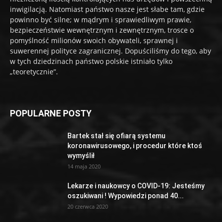
inwigilacją. Natomiast państwo nasze jest słabe tam, gdzie
powinno być silne; w mądrym i sprawiedliwym prawie,
bezpieczeństwie wewnętrznym i zewnętrznym, trosce o
pomyślność milionów swoich obywateli, sprawnej i
suwerennej polityce zagranicznej. Dopuściliśmy do tego, aby
w tych dziedzinach państwo polskie istniało tylko
„teoretycznie”.
POPULARNE POSTY
Bartek stał się ofiarą systemu
koronawirusowego, i procedur które ktoś
wymyślił
14 maja 2020
Lekarze i naukowcy o COVID-19: Jesteśmy
oszukiwani ! Wypowiedzi ponad 40...
20 czerwca 2020