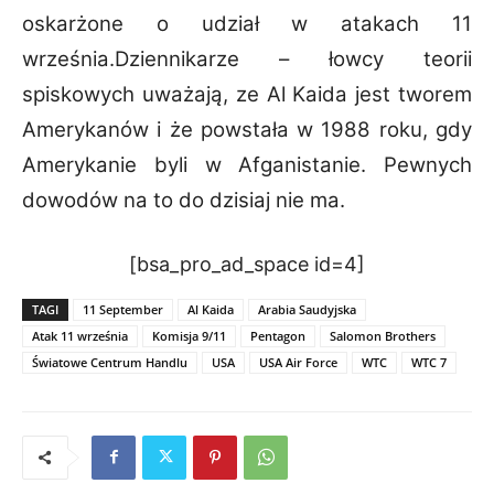
oskarżone o udział w atakach 11
września.Dziennikarze –
łowcy teorii
spiskowych uważają, ze Al Kaida jest tworem
Amerykanów i że powstała w 1988
roku, gdy
Amerykanie byli w Afganistanie. Pewnych
dowodów na to do dzisiaj nie ma.
[bsa_pro_ad_space id=4]
TAGI
11 September
Al Kaida
Arabia Saudyjska
Atak 11 września
Komisja 9/11
Pentagon
Salomon Brothers
Światowe Centrum Handlu
USA
USA Air Force
WTC
WTC 7