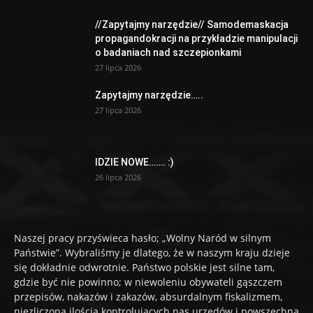
//Zapytajmy narzędzie// Samodemaskacja
propagandokracji na przykładzie manipulacji
o badaniach nad szczepionkami
27 lipca 2026
Zapytajmy narzędzie…..
27 lipca 2026
IDZIE NOWE……. :)
26 lipca 2026
Naszej pracy przyświeca hasło; „Wolny Naród w silnym
Państwie”. Wybraliśmy je dlatego, że w naszym kraju dzieje
się dokładnie odwrotnie. Państwo polskie jest silne tam,
gdzie być nie powinno; w niewoleniu obywateli gąszczem
przepisów, nakazów i zakazów, absurdalnym fiskalizmem,
niezliczoną ilością kontrolujących nas urzędów i powszechną