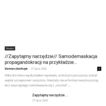
Nauka
//Zapytajmy narzędzie// Samodemaskacja
propagandokracji na przykładzie...
Damian Józefczyk
-
27 lipca 2026
0
Kilka dni temu wysłuchałem wywiadu, w którym poruszony został
wątek szczepionek i autyzmu. Niestety nie w formie merytorycznej,
lecz zwyczajnego naśmiewania się z „szurów”....
Zapytajmy narzędzie…..
27 lipca 2026