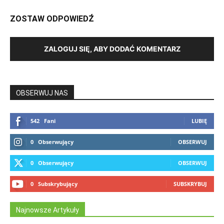
ZOSTAW ODPOWIEDŹ
ZALOGUJ SIĘ, ABY DODAĆ KOMENTARZ
OBSERWUJ NAS
542
Fani
LUBIĘ
0
Obserwujący
OBSERWUJ
0
Obserwujący
OBSERWUJ
0
Subskrybujący
SUBSKRYBUJ
Najnowsze Artykuły