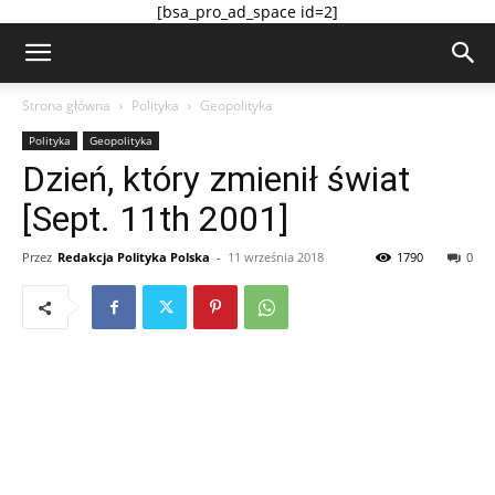
[bsa_pro_ad_space id=2]
Strona główna
Polityka
Geopolityka
Polityka
Geopolityka
Dzień, który zmienił świat
[Sept. 11th 2001]
Przez
Redakcja Polityka Polska
-
11 września 2018
1790
0