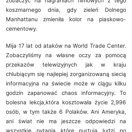
zobaczyć na
nagraniach filmowych z tego
koszmarnego dnia, gdy zieleń Dolnego
Manhattanu zmieniła kolor
na piaskowo-
cementowy.
Mija 17 lat od ataków na World Trade Center.
Zobaczyliśmy na własne oczy za pomocą
przekazów telewizyjnych jak w kraju
chlubiącym się najlepiej zorganizowaną siecią
informacyjna na świecie może w ciągu kilku
godzin zapanować chaos informacyjny. To
bolesna
lekcja,która kosztowała życie 2,996
osób, w tym także 6 Polaków.
Ani Ameryka,
ani świat nie ma jeszcze odpowiedzi na
wszystkie pytania które nurtują ludzi po