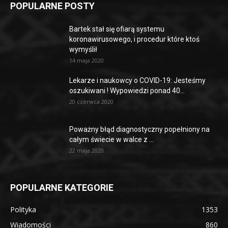
POPULARNE POSTY
Bartek stał się ofiarą systemu
koronawirusowego, i procedur które ktoś
wymyślił
14 maja 2020
Lekarze i naukowcy o COVID-19: Jesteśmy
oszukiwani ! Wypowiedzi ponad 40...
20 czerwca 2020
Poważny błąd diagnostyczny popełniony na
całym świecie w walce z ...
22 maja 2020
POPULARNE KATEGORIE
Polityka
1353
Wiadomości
860