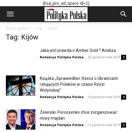
[bsa_pro_ad_space id=2]
Strona główna
Tagi
Kijów
Tag: Kijów
Jaka jest prawda o Amber Gold ? Analiza.
Redakcja Polityka Polska
-
20 października 2019
0
Książka „Sprawiedliwi. Rzecz o Ukraińcach
ratujących Polaków w czasie Rzezi
Wołyńskiej”
Redakcja Polityka Polska
-
16 października 2019
0
Zełenski: Poroszenko chce zorganizować
nowy majdan
Redakcja Polityka Polska
-
11 października 2019
0