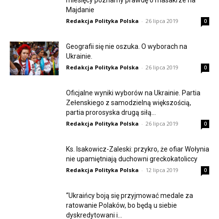
miesięcy poznamy prawdę o masakrze na
Majdanie
Redakcja Polityka Polska
-
26 lipca 2019
0
Geografii się nie oszuka. O wyborach na
Ukrainie.
Redakcja Polityka Polska
-
26 lipca 2019
0
Oficjalne wyniki wyborów na Ukrainie. Partia
Zełenskiego z samodzielną większością,
partia prorosyska drugą siłą...
Redakcja Polityka Polska
-
26 lipca 2019
0
Ks. Isakowicz-Zaleski: przykro, że ofiar Wołynia
nie upamiętniają duchowni greckokatoliccy
Redakcja Polityka Polska
-
12 lipca 2019
0
“Ukraińcy boją się przyjmować medale za
ratowanie Polaków, bo będą u siebie
dyskredytowani i...