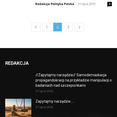
Redakcja Polityka Polska
-
11 lipca 2019
0
1
2
3
REDAKCJA
//Zapytajmy narzędzie// Samodemaskacja
propagandokracji na przykładzie manipulacji o
badaniach nad szczepionkami
27 lipca 2026
Zapytajmy narzędzie…..
27 lipca 2026