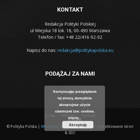
KONTAKT
Redakcja Polityki Polskiej
ul Wiejska 18 lok. 18, 00-490 Warszawa
Telefon / fax: +48 22/416-92-92
Napisz do nas:
redakcja@politykapolska.eu
PODĄŻAJ ZA NAMI
Kontynuując przeglądanie
tej strony, domyślnie
akceptujesz użycie
ciasteczek tzw. cookies.
O nas
Reklama
Kontakt
więcej...
Akceptuję
© Polityka Polska |
Wise Web Solution Krasnystaw
- Projektowanie stron
& SEO