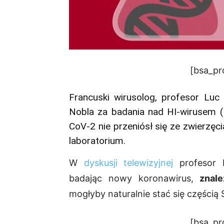
[bsa_pr
Francuski wirusolog, profesor Lu
Nobla za badania nad HI-wirusem (
CoV-2 nie przeniósł się ze zwierzęc
laboratorium.
W
dyskusji telewizyjnej
profesor M
badając nowy koronawirus,
znal
mogłyby naturalnie stać się częścią
[bsa_pr