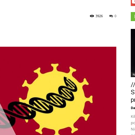
3926
0
N
/
S
p
Da
Ki
po
Ni