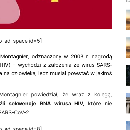
na
o_ad_space id=5]
c Montagnier, odznaczony w 2008 r. nagrodą
HIV) – wychodzi z założenia że wirus SARS-
ia na człowieka, lecz musiał powstać w jakimś
ontagnier powiedział, że wraz z kolegą,
eźli sekwencje RNA wirusa HIV,
które nie
 SARS-CoV-2.
o_ad_space id=8]