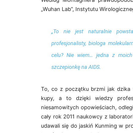
„Wuhan Lab”, Instytutu Wirologiczn
„To nie jest naturalnie powst
profesjonalisty, biologa molekul
celu? Nie wiem… jedna z moich t
szczepionkę na AIDS.
To, co z początku brzmi jak dzika 
kupy, a to dzięki wiedzy profe
niesamowitych opowieściach, odległa
cały rok 2011 naukowcy z laborator
udawali się do jaskiń Kunming w p