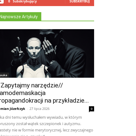
0
Subskrybujący
SUBSKRYBUJ
Najnowsze Artykuły
auka
/Zapytajmy narzędzie//
amodemaskacja
ropagandokracji na przykładzie...
mian Józefczyk
-
27 lipca 2026
0
lka dni temu wysłuchałem wywiadu, w którym
ruszony został wątek szczepionek i autyzmu.
estety nie w formie merytorycznej, lecz zwyczajnego