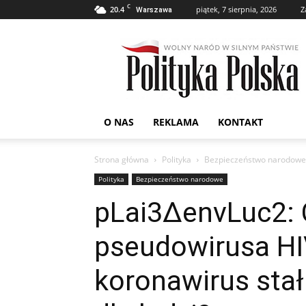
C
20.4
piątek, 7 sierpnia, 2026
Z
Warszawa
POLITYKA
POLSKA
O NAS
REKLAMA
KONTAKT
Strona główna
Polityka
Bezpieczeństwo narodowe
Polityka
Bezpieczeństwo narodowe
pLai3ΔenvLuc2: 
pseudowirusa HI
koronawirus stał