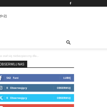
d=2]
tał się niebezpieczny dla...
OBSERWUJ NAS
542
Fani
LUBIĘ
0
Obserwujący
OBSERWUJ
0
Obserwujący
OBSERWUJ