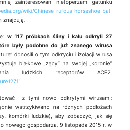
mniej zainteresowani nietoperzami gatunku
ipedia.org/wiki/Chinese_rufous_horseshoe_bat
h znajdują.
ne:
w 117 próbkach śliny i kału odkryli 27
tóre były podobne do już znanego wirusa
re” donosili o tym odkryciu i izolacji wirusa
stuje białkowe „zęby” na swojej „koronie”
ania ludzkich receptorów ACE2.
ture12711
ntować z tymi nowo odkrytymi wirusami:
ępnie wstrzykiwano na różnych podłożach
y, komórki ludzkie), aby zobaczyć, jak się
do nowego gospodarza. 9 listopada 2015 r. w