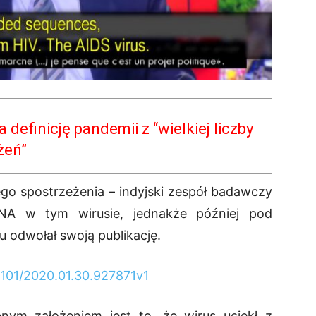
efinicję pandemii z “wielkiej liczby
żeń”
ego spostrzeżenia – indyjski zespół badawczy
RNA w tym wirusie, jednakże później pod
 odwołał swoją publikację.
1101/2020.01.30.927871v1
ym założeniem jest to, że wirus uciekł z