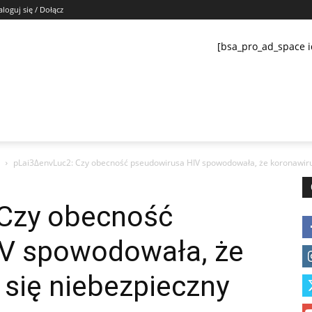
aloguj się / Dołącz
[bsa_pro_ad_space i
pLai3ΔenvLuc2: Czy obecność pseudowirusa HIV spowodowała, że koronawirus s
Czy obecność
V spowodowała, że
 się niebezpieczny