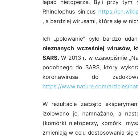
łapać nietoperze. Byli przy tym 
Rhinolophus sinicus
https://en.wik
, a bardziej wirusami, które się w nic
Ich „polowanie” było bardzo uda
nieznanych wcześniej wirusów, k
SARS.
W 2013 r. w czasopiśmie „Natu
podobnego do SARS, który wykorzy
koronawirusa do zadokow
https://www.nature.com/articles/na
W rezultacie zaczęto eksperyme
izolowano je, namnażano, a nast
(komórki nietoperzy, komórki mysz
zmieniają w celu dostosowania się 