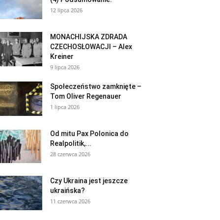
12 lipca 2026
MONACHIJSKA ZDRADA
CZECHOSŁOWACJI – Alex
Kreiner
9 lipca 2026
Społeczeństwo zamknięte –
Tom Oliver Regenauer
1 lipca 2026
Od mitu Pax Polonica do
Realpolitik,...
28 czerwca 2026
Czy Ukraina jest jeszcze
ukraińska?
11 czerwca 2026