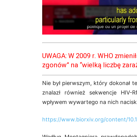
UWAGA: W 2009 r. WHO zmieniła d
zgonów” na “wielką liczbę zara
Nie był pierwszym, który dokonał t
znalazł również sekwencje HIV-
wpływem wywartego na nich nacisku
https://www.biorxiv.org/content/10.
Według Montagniera prawdopodobn