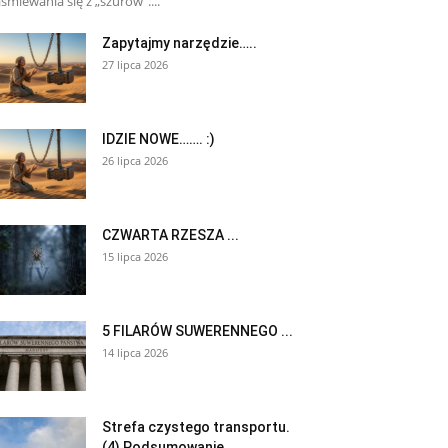
śmiewania się z „szurów”....
Zapytajmy narzędzie…..
27 lipca 2026
IDZIE NOWE……. :)
26 lipca 2026
CZWARTA RZESZA ...
15 lipca 2026
5 FILARÓW SUWERENNEGO ...
14 lipca 2026
Strefa czystego transportu.
(4) Podsumowanie.