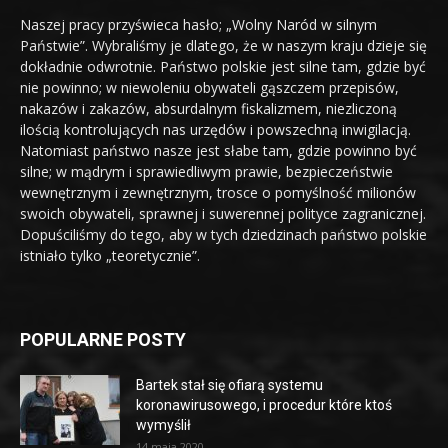
Naszej pracy przyświeca hasło; „Wolny Naród w silnym
Państwie”. Wybraliśmy je dlatego, że w naszym kraju dzieje się
dokładnie odwrotnie. Państwo polskie jest silne tam, gdzie być
nie powinno; w niewoleniu obywateli gąszczem przepisów,
nakazów i zakazów, absurdalnym fiskalizmem, niezliczoną
ilością kontrolujących nas urzędów i powszechną inwigilacją.
Natomiast państwo nasze jest słabe tam, gdzie powinno być
silne; w mądrym i sprawiedliwym prawie, bezpieczeństwie
wewnętrznym i zewnętrznym, trosce o pomyślność milionów
swoich obywateli, sprawnej i suwerennej polityce zagranicznej.
Dopuściliśmy do tego, aby w tych dziedzinach państwo polskie
istniało tylko „teoretycznie”.
POPULARNE POSTY
Bartek stał się ofiarą systemu
koronawirusowego, i procedur które ktoś
wymyślił
14 maja 2020