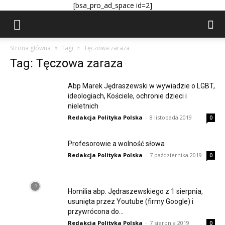
[bsa_pro_ad_space id=2]
Strona główna
Tagi
Tęczowa zaraza
Tag: Tęczowa zaraza
Abp Marek Jędraszewski w wywiadzie o LGBT,
ideologiach, Kościele, ochronie dzieci i
nieletnich
Redakcja Polityka Polska
-
8 listopada 2019
0
Profesorowie a wolność słowa
Redakcja Polityka Polska
-
7 października 2019
0
Homilia abp. Jędraszewskiego z 1 sierpnia,
usunięta przez Youtube (firmy Google) i
przywrócona do...
Redakcja Polityka Polska
-
7 sierpnia 2019
0